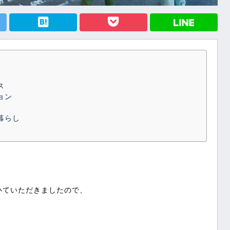
hatenabookmark
ス
ョン
暮らし
。
いていただきましたので、