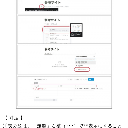
【 補足 】
⑴表の題は、「無題」右横（･･･）で非表示にすること