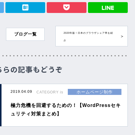
hatenabookmark
2020年版！日本のブラウザシェア率を紹
ブログ一覧
介
ちらの記事もどうぞ
ホームページ制作
2019.04.09
CATEGORY is
極力危機を回避するための！【WordPressセキ
ュリティ対策まとめ】