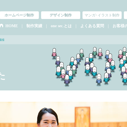
ホームページ制作
デザイン制作
マンガ･イラスト制作
｜
｜
｜
｜
HOME
制作実績
one sec.とは
よくある質問
お客様
園様
た