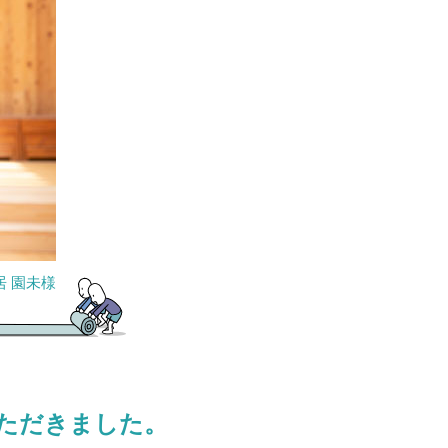
 園未様
ただきました。