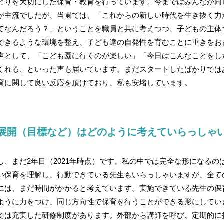
とりを大切にした保育・教育を行っています。今まではみんなが同
が主流でしたが、当園では、「これからの新しい時代を生き抜く力
てなんだろう？」ということを職員と共に考えつつ、子どもの主体
できるような環境を整え、子ども達の自発性を育むことに重きをお
声として、「こども園に行くのが楽しい」「今日はこんなことをし
くれる、といった声も届いています。まだスタートしたばかりでは
育に関して良い反応を頂けており、私も安堵しています。
展開（目標など）はどのように考えていらっしゃ
し、まだ2年目（2021年時点）です。私の中では完全な形になるの
い保育を理解し、行動できている先生もいらっしゃいますが、全て
には、まだ時間がかかると考えています。実施できている先生の保
ように力をつけ、同じ方向性で保育を行うことができる形にしてい
では充実した研修制度があります。外部から講師を呼び、定期的に