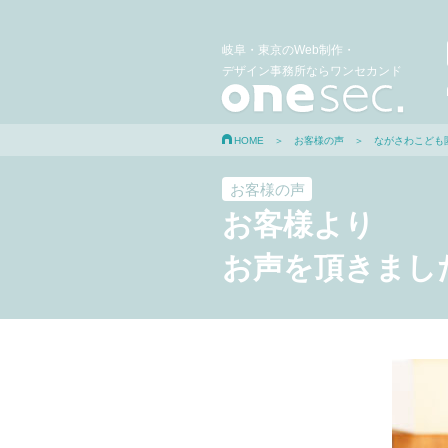
岐阜・東京のWeb制作・
デザイン事務所ならワンセカンド
HOME
＞
お客様の声
＞ ながさわこども
お客様の声
お客様より
お声を頂きまし