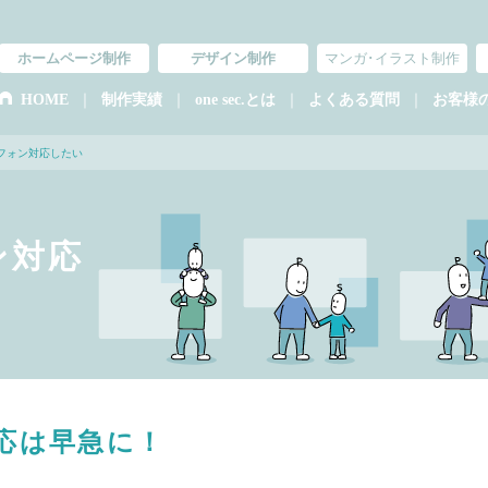
ホームページ制作
デザイン制作
マンガ･イラスト制作
｜
｜
｜
｜
HOME
制作実績
one sec.とは
よくある質問
お客様
フォン対応したい
ン対応
応は早急に！