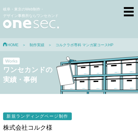
岐阜・東京のWeb制作・
デザイン事務所ならワンセカンド
HOME
＞
制作実績
＞ コルクラボ専科 マンガ家コースHP
Works
ワンセカンドの
実績・事例
新規ランディングページ制作
株式会社コルク様