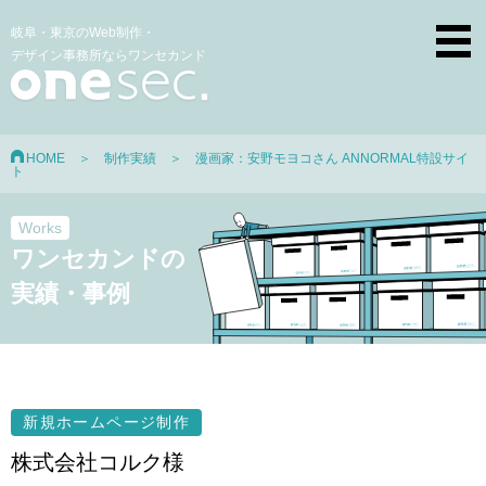
岐阜・東京のWeb制作・
デザイン事務所ならワンセカンド
HOME
＞
制作実績
＞ 漫画家：安野モヨコさん ANNORMAL特設サイ
ト
Works
ワンセカンドの
実績・事例
新規ホームページ制作
株式会社コルク様